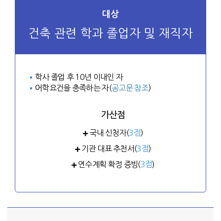
대상
건축 관련 학과 졸업자 및 재직자
학사 졸업 후 10년 이내인 자
어학요건을 충족하는 자(
공고문 참조
)
가산점
국내 신청자(
3점
)
기관 대표 추천서(
3점
)
연수계획 확정 증빙(
3점
)