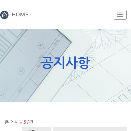
HOME
Togg
navi
공지사항
총 게시물
건
51